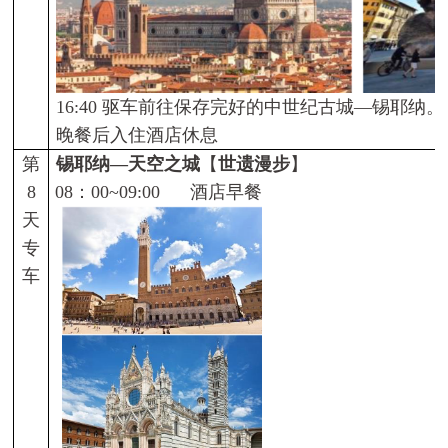
16:40
驱车前往保存完好的中世纪古城—锡耶纳。
晚餐后入住酒店休息
第
锡耶纳—天空之城
【
世遗漫步
】
8
08
：
00~09:00
酒店早餐
天
专
车