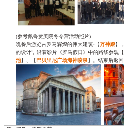
(
参考
佩鲁贾
美院冬令营活动照片
)
晚餐后游览古罗马辉煌的伟大建筑
-
【
万神殿
】，
的设计
”
。
沿着影片《罗马假日》中的路线参观【
池
】
、
【
巴贝里尼广场海神喷泉
】
。
结束后返回