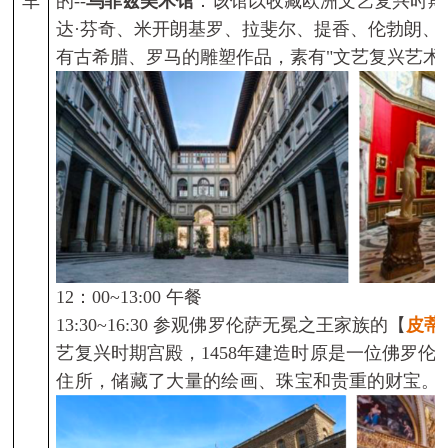
车
的
--
乌菲兹美术馆
：该馆以收藏欧洲文艺复兴时期
达
·
芬奇、米开朗基罗、拉斐尔、提香、伦勃朗、
有古希腊、罗马的雕塑作品，素有
"
文艺复兴艺术
12
：
00~13:00
午餐
13:30~16:30
参观
佛罗伦萨无冕之王家族的
【
皮蒂
艺复兴时期宫殿，
1458
年建造时原是一位佛罗伦
住所，储藏了大量的绘画、珠宝
和贵重的财宝
。