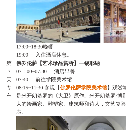
17:00~18:30
晚餐
19:00
入住酒店休息。
第
佛罗伦萨【艺术珍品赏析】
­—
锡耶纳
7
07
：
00~07:30
酒店早餐
天
07:40
前往学院美术馆
专
08:15~11:30
参观【
佛罗伦萨学院美术馆
】观赏
学
车
是米开朗基罗的
《大卫》原作。米开朗基
罗
·
博那
大的绘画家
、雕塑家、
建筑师和诗人，
文艺复兴
表。