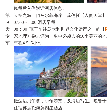
晚餐后入住附近酒店休息。
第
天空之城—阿马尔菲海岸—苏莲托【人间天堂】
9
07:00~08:00
酒店早餐
天
08
：
30
驱车前往
意大利世界文化遗产之一的
【
阿
专
家地理》杂志评为一生中必须去的
50
个美丽的地
车
车程
4.5~5
小时
抵达后用午餐，小镇游览，及海边写生。晚餐于
住宿苏莲托海滨四星酒店