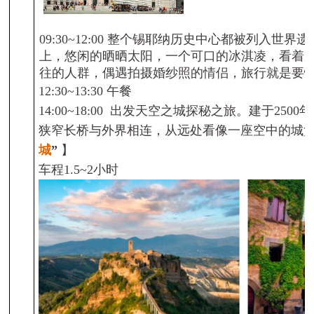
09:30~12:00
整个锡耶纳历史中心都被列入世界遗
上，悠闲的晒晒太阳，一个可口的冰淇凌，看着
往的人群，偶遇拍摄婚纱照的情侣，旅行就是要
12:30~13:30
午餐
14:00~18:
00
出发
天空之城探秘之旅。建于
2500
年
狭窄长桥与外界相连，从远处看像一座空中的城
城
”
】
车程
1.5~2
小时