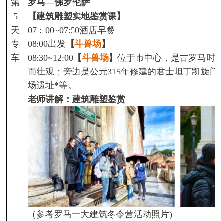
第
罗马—佛罗伦萨
5
【建筑雕塑实地鉴赏课】
天
07
：
00~07:50
酒店早餐
专
08:00
出发
【
斗兽场
】
车
08:30~12:00
【
斗兽场
】
位于市中心，是古罗马时
而壮观；旁边是公元
315
年修建的君士坦丁凯旋门
场遗址
*
等。
老师讲解：建筑雕塑鉴赏
（参考罗马一大建筑冬
令营
活动
照片
)