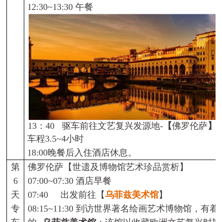
12:30~13:30
午餐
13
：
40
驱车前往文艺复兴发源地
-
【
佛罗伦萨
】
车程
3.5~4
小时
18:00
晚餐后入住酒店休息。
第
佛罗伦萨【
世遗及博物馆艺术珍品赏析】
6
07:00~07:30
酒店早餐
天
07:40
出发前往
【
乌菲兹美术馆
】
专
08:15~11:30
到访
世界著名绘画艺术博物馆，有着