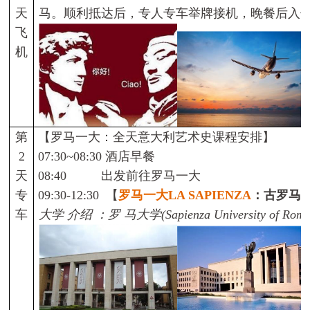
天
马。顺利抵达后，专人专车举牌接机，晚餐后入
飞
机
第
【罗马一大：全天意大利艺术史课程安排】
2
07:30~08:30
酒店早餐
天
08:40
出发前往罗马一大
专
09:30-12:30
【
罗马一大
LA SAPIENZA
：古罗马
车
大学
介绍
：罗
马大学
(Sapienza University of Rom