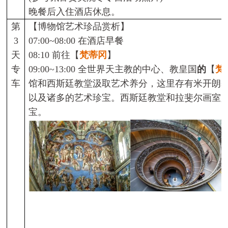
晚
餐后入住酒店休息。
第
【博物馆艺术珍品赏析】
3
07:00~08:00
在
酒店早餐
天
08:10
前往
【
梵蒂冈
】
专
09:00~13:00
全世界天主教的中心
、
教皇国
的
【
梵
车
馆和西斯廷
教堂
汲取艺术养分，这里存有米开朗
以及诸多的艺术珍宝。西斯廷教
堂和拉斐尔画室
宝。