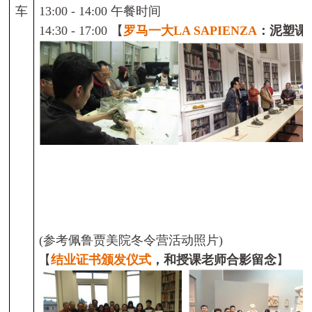
车
13:00
-
14:00
午餐时间
14:30
-
17:00
【
罗马一大
LA SAPIENZA
：泥塑课
(
参考
佩鲁贾
美院冬令营活动照片
)
【
结业证书颁发仪式
，和授课老师合影留念
】