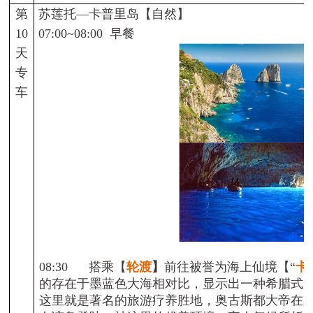
第
苏莲托—卡普里岛【自然】
10
07:00~08:00
早餐
天
专
车
08:30
搭乘
【
轮渡
】
前往被誉为海上仙境
【
“
卡
的存在于墨蓝色大海相对比，显示出一种希腊式
这里就是著名的旅游疗养胜地，奥古斯都大帝在