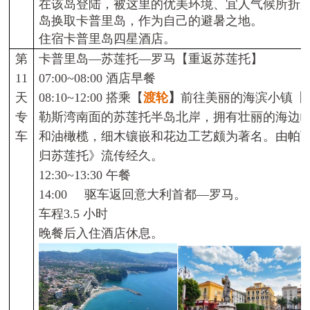
在该岛登陆，被这里的优美环境、宜人气候所折
岛
换取卡普里岛，作为自己的避暑之地。
住宿卡普里岛四星酒店。
第
卡普里岛—苏莲托—罗马【重返苏莲托】
11
07:00~08:00
酒店早餐
天
08:10~12:00
搭乘
【
渡轮
】
前往美丽的海滨小镇
【
专
勒斯湾南面的苏莲托半岛北岸，拥有壮丽的海边
车
和油橄榄，细木镶嵌和花边工艺颇为
著名。由帕
归苏莲托》流传经
久。
12:30~13:30
午餐
14:00
驱车返回意大利首都
—
罗马。
车程
3.5
小时
晚餐后入住酒店休息。