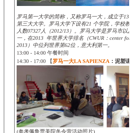
罗马第一大学的简称，又称罗马一大，成立于
130
第三大大学。罗马大学下设有
21
个学院，学校教
人数
07327
人（
2012/13
）。罗马大学是罗马市以
一，在
2013
年世界大学排名（
CWUR
：
center for
2013
）中位列世界第
62
位，意大利第一。
13:00 - 14:00
午餐时间
14:30 - 17:00
【
罗马一大
LA SAPIENZA
：泥塑课
(
参考
佩鲁贾
美院冬令营活动照片
)