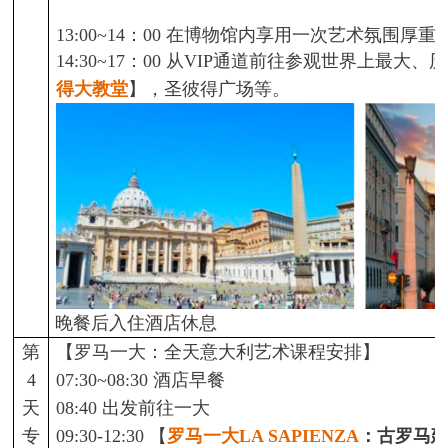
13:00~14
：
00
在博物馆内享用一次艺术氛围厚重
14:30~17
：
00
从
VIP
通道前往参观世界上最大、历
得大教堂
】
，圣彼得广场等。
晚餐后入住酒店休息
第
【
罗马一大：
全天意大利艺术课程安排】
4
07:30~08:30
酒店早餐
天
08:40
出发前往一大
专
0
9:30
-
12:30
【
罗马一大
LA SAPIENZA
：古罗马