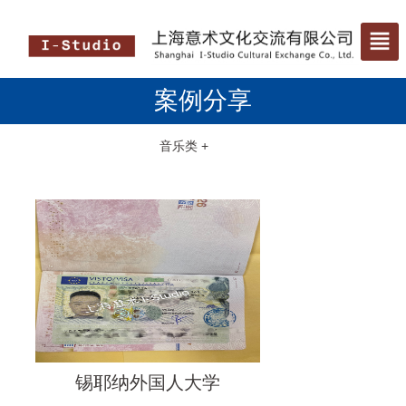
案例分享
音乐类 +
艺术类 +
国际生 +
私立签 +
语言签 +
锡耶纳外国人大学
综合类大学 +